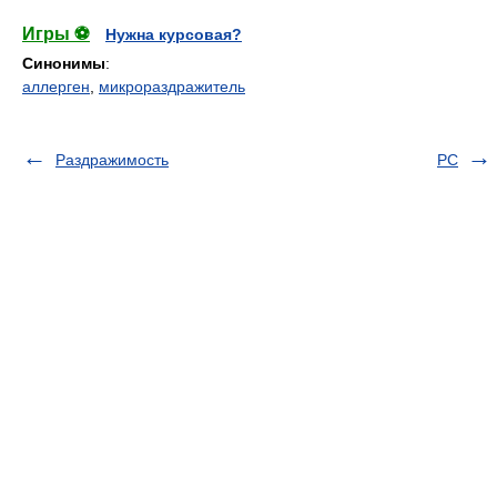
Игры ⚽
Нужна курсовая?
Синонимы
:
аллерген
,
микрораздражитель
Раздражимость
РС