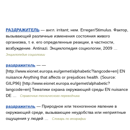
РАЗДРАЖИТЕЛЬ
— англ. irritant; нем. Erreger/Stimulus. Фактор,
вызывающий различные изменения состояния живого
организма, т. е. его определенные реакции, в частности,
возбуждение. Antinazi. Энциклопедия социологии, 2009 …
Энциклопедия социологии
раздражитель
— —
[http://www.eionet.europa.eu/gemet/alphabetic?langcode=en] EN
nuisance Anything that affects or prejudices health. (Source:
GILP96) [http://www.eionet.europa.eu/gemet/alphabetic?
langcode=en] Тематики охрана окружающей среды EN nuisance
DE …
Справочник технического переводчика
раздражитель
— Природное или техногенное явление в
окружающей среде, вызывающее неудобства или неприятные
ощущения у людей …
Словарь по географии