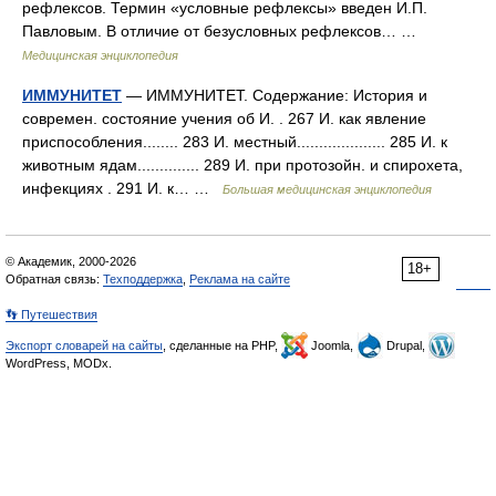
рефлексов. Термин «условные рефлексы» введен И.П.
Павловым. В отличие от безусловных рефлексов… …
Медицинская энциклопедия
ИММУНИТЕТ
— ИММУНИТЕТ. Содержание: История и
современ. состояние учения об И. . 267 И. как явление
приспособления........ 283 И. местный.................... 285 И. к
животным ядам.............. 289 И. при протозойн. и спирохета,
инфекциях . 291 И. к… …
Большая медицинская энциклопедия
© Академик, 2000-2026
18+
Обратная связь:
Техподдержка
,
Реклама на сайте
👣 Путешествия
Экспорт словарей на сайты
, сделанные на PHP,
Joomla,
Drupal,
WordPress, MODx.