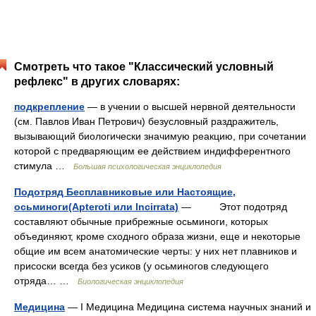
Смотреть что такое "Классический условный
рефлекс" в других словарях:
подкрепление
— в учении о высшей нервной деятельности
(см. Павлов Иван Петрович) безусловный раздражитель,
вызывающий биологически значимую реакцию, при сочетании
которой с предваряющим ее действием индифферентного
стимула …
Большая психологическая энциклопедия
Подотряд Бесплавниковые или Настоящие,
осьминоги(Apteroti или lncirrata)
— Этот подотряд
составляют обычные прибрежные осьминоги, которых
объединяют, кроме сходного образа жизни, еще и некоторые
общие им всем анатомические черты: у них нет плавников и
присоски всегда без усиков (у осьминогов следующего
отряда… …
Биологическая энциклопедия
Медицина
— I Медицина Медицина система научных знаний и